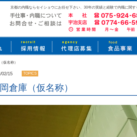
京都の内職ならセイショウにお任せ下さい、30年の実績と経験で内職に関す
（仮名称）
/02/15
TOPICS
岡倉庫（仮名称）