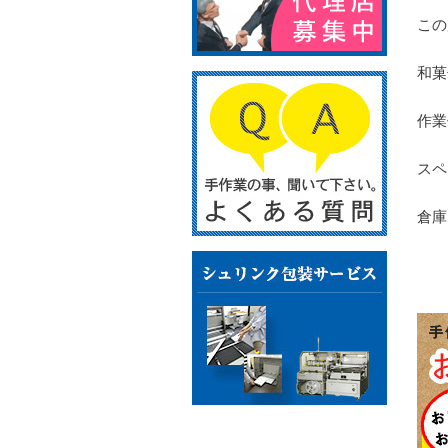
この
和菓
作業
スペ
倉庫